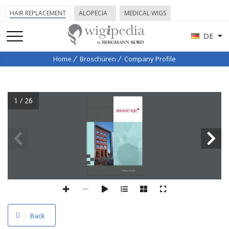
HAIR REPLACEMENT
ALOPECIA
MEDICAL WIGS
DE
Home
Broschüren
Company Profile
1 / 26
Back