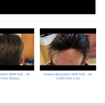
ystem NEW AGE – Nr.
Haarersatzsystem NEW AGE – Nr.
73VG (50sec)
018915VG (1m)