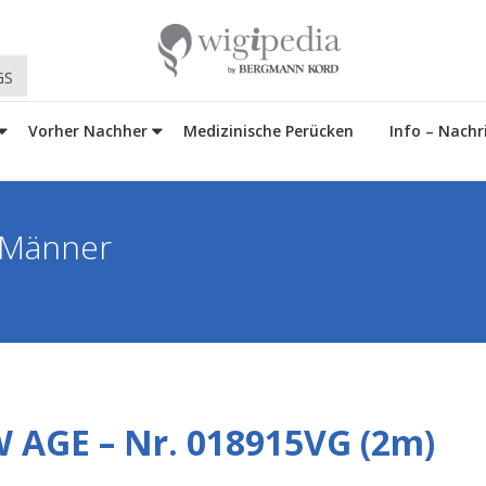
GS
Vorher Nachher
Medizinische Perücken
Info – Nachr
 Männer
 AGE – Nr. 018915VG (2m)